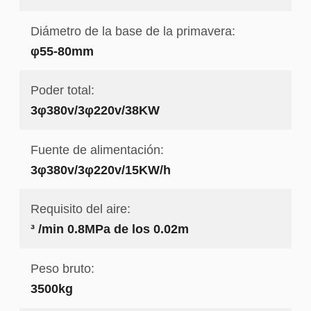
Diámetro de la base de la primavera:
φ55-80mm
Poder total:
3φ380v/3φ220v/38KW
Fuente de alimentación:
3φ380v/3φ220v/15KW/h
Requisito del aire:
³ /min 0.8MPa de los 0.02m
Peso bruto:
3500kg