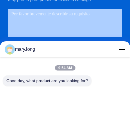
mary.long
9:54 AM
PRESENTACIÓN
Good day, what product are you looking for?
DIRECCIÓN
NO. 10, CAMINO DE ZHONGXINDONG, CIUDAD DE
GAOBU, CIUDAD DE DONGGUAN, GUANGDONG, CHINA
523285