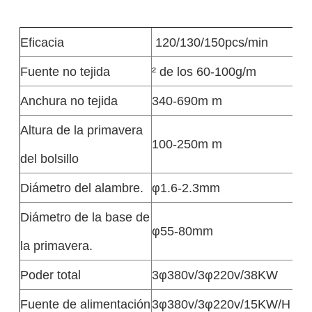
Eficacia
120/130/150pcs/min
Fuente no tejida
² de los 60-100g/m
Anchura no tejida
340-690m m
Altura de la primavera
100-250m m
del bolsillo
Diámetro del alambre.
φ1.6-2.3mm
Diámetro de la base de
φ55-80mm
la primavera.
Poder total
3φ380v/3φ220v/38KW
Fuente de alimentación
3φ380v/3φ220v/15KW/H