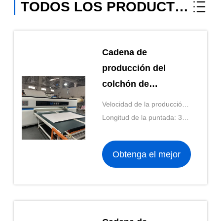
TODOS LOS PRODUCTOS
Cadena de
producción del
colchón de
ZOLYTECH puntada
Velocidad de la producción:
de Hemming
2-3pcs/min
Longitud de la puntada: 3-
Machine 3-12m m
12m m
del colchón
Obtenga el mejor
precio