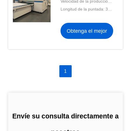
Velocidad de la producción:
380V 50Hz
2-3pcs/min
Longitud de la puntada: 3-
12m m
Obtenga el mejor
precio
1
Envíe su consulta directamente a