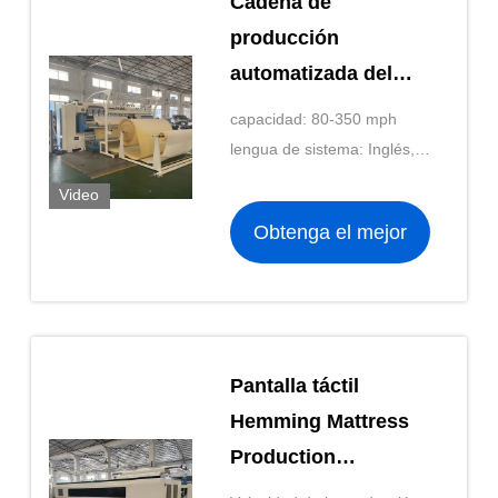
Cadena de
producción
automatizada del
colchón de la
capacidad: 80-350 mph
puntada de cadena
lengua de sistema: Inglés,
distancia de la aguja
españoles, turco, polaco,
Video
rumano, checos
de WV15 25.4m m
Obtenga el mejor
precio
Pantalla táctil
Hemming Mattress
Production
Machinery 10KW