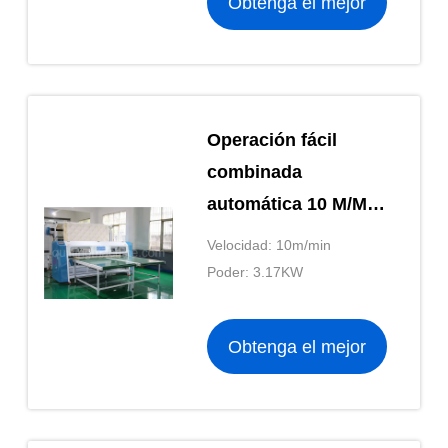
Obtenga el mejor
precio
Operación fácil
combinada
automática 10 M/Min
de la cortadora de la
Velocidad: 10m/min
cubierta de colchón
Poder: 3.17KW
3.17KW
Obtenga el mejor
precio