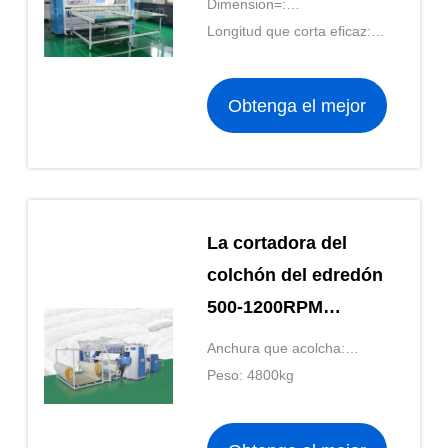
Dimension=:
0.8pa
3500*3500*1380 milímetro
Longitud que corta eficaz:
600-2100 milímetros o
ilimitados
Obtenga el mejor
precio
La cortadora del
colchón del edredón
500-1200RPM
automatizó el dibujo
Anchura que acolcha:
del cad
2450m m
Peso: 4800kg