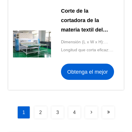
Corte de la
cortadora de la
materia textil del
CNC de la industria
Dimensión (L x W x H):
de la tapicería los
3500*3500*1380 milímetro
Longitud que corta eficaz:
2.4M Width
600-2100 milímetros o
ilimitados
Automated Fabric
Obtenga el mejor
precio
1
2
3
4