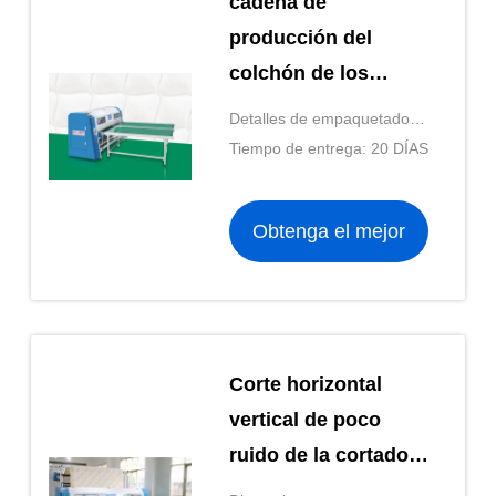
cadena de
producción del
colchón de los
10m/Min
Detalles de empaquetado:
Computerized
EMBALAJE ESTÁNDAR DE
Tiempo de entrega: 20 DÍAS
Mattress Cutting
LA EXPORTACIÓN
Machine 1150KG
Obtenga el mejor
precio
Corte horizontal
vertical de poco
ruido de la cortadora
del colchón 0.4-