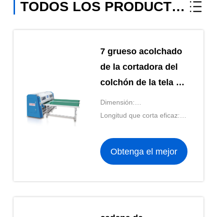
TODOS LOS PRODUCTOS
7 grueso acolchado
de la cortadora del
colchón de la tela de
la pantalla táctil de
Dimensión:
la pulgada 80Mm
3500*3500*1380 milímetro
Longitud que corta eficaz:
600-2100 milímetros o
ilimitados
Obtenga el mejor
precio