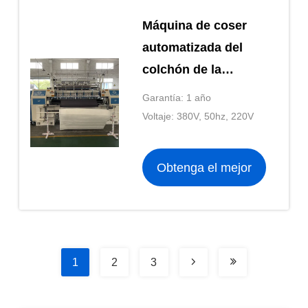
Máquina de coser
automatizada del
colchón de la
puntada de la
Garantía: 1 año
cerradura para la
Voltaje: 380V, 50hz, 220V
velocidad ZLT-YS128
del movimiento
Obtenga el mejor
304.8m m de X-AXIS
del colchón
precio
1
2
3