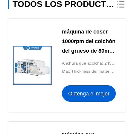
TODOS LOS PRODUCTOS
máquina de coser
1000rpm del colchón
del grueso de 80m m
para la producción
Anchura que acolcha: 2450
del colchón
milímetros
Max Thickness del material:
80 milímetros
Obtenga el mejor
precio