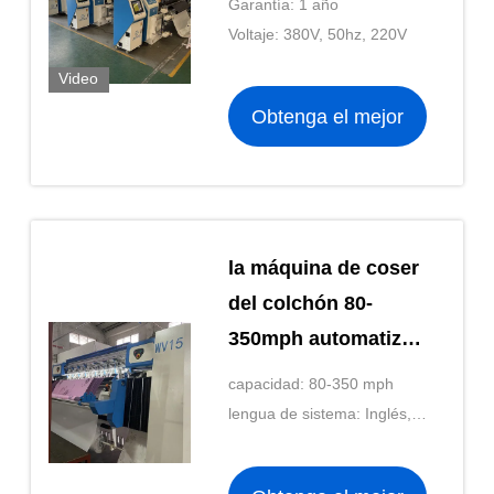
Garantía: 1 año
máquina de coser
Voltaje: 380V, 50hz, 220V
del colchón para los
Video
edredones y los
Obtenga el mejor
consoladores 500-
1100rpm
precio
la máquina de coser
del colchón 80-
350mph automatizó
ZOLYTECH que
capacidad: 80-350 mph
acolchaba
lengua de sistema: Inglés,
españoles, turco, polaco,
rumano, checos