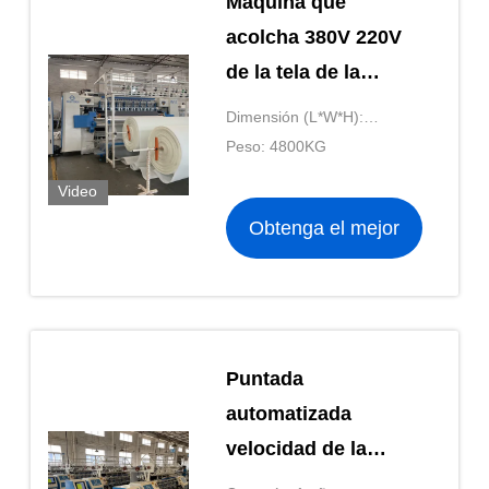
Máquina que
acolcha 380V 220V
de la tela de la
máquina de coser
Dimensión (L*W*H):
del colchón WV12
5400*1650*2050m m
Peso: 4800KG
Video
Obtenga el mejor
precio
Puntada
automatizada
velocidad de la
cerradura de la