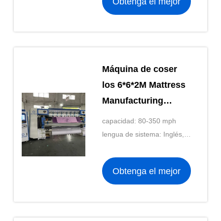
Obtenga el mejor
precio
Máquina de coser
los 6*6*2M Mattress
Manufacturing
Equipment del
capacidad: 80-350 mph
colchón del delta
lengua de sistema: Inglés,
VFD
españoles, turco, polaco,
rumano, checos
Obtenga el mejor
precio