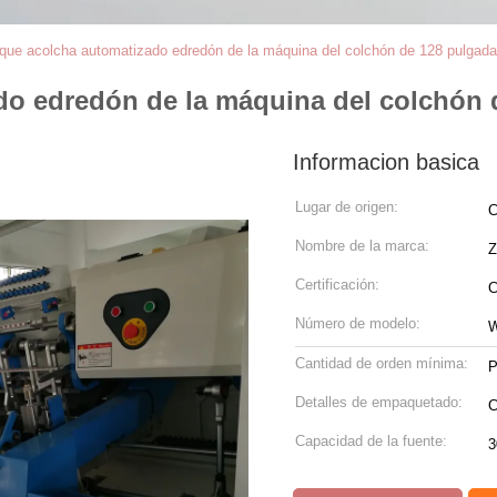
que acolcha automatizado edredón de la máquina del colchón de 128 pulgad
do edredón de la máquina del colchón 
Informacion basica
Lugar de origen:
C
Nombre de la marca:
Certificación:
Número de modelo:
Cantidad de orden mínima:
P
Detalles de empaquetado:
C
Capacidad de la fuente:
3