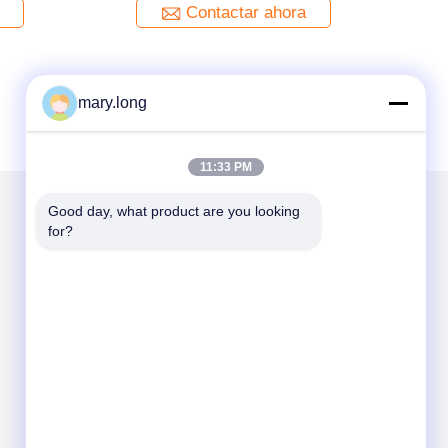
Contactar ahora
mary.long
11:33 PM
Good day, what product are you looking 
for?
Envíenos un correo
Send