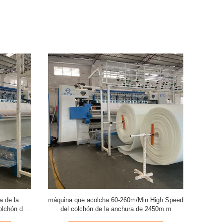
a de la
máquina que acolcha 60-260m/Min High Speed
Máquina p
olchón del
del colchón de la anchura de 2450m m