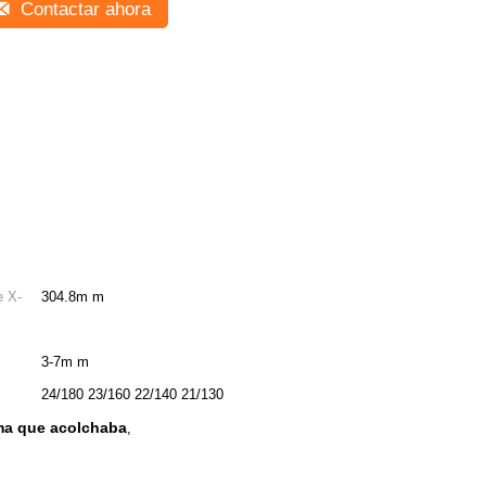
Contactar ahora
e X-
304.8m m
3-7m m
24/180 23/160 22/140 21/130
ema que acolchaba
,