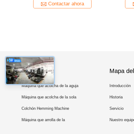
y los
a
Contactar ahora
Categorías
Mapa del 
Máquina que acolcha de la aguja
Introducción
multi
Máquina que acolcha de la sola
Historia
aguja
Colchón Hemming Machine
Servicio
Máquina que arrolla de la
Nuestro equip
primavera del bolsillo