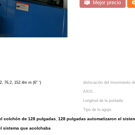
Mejor precio
27m m (5' ‘) 76,2, 76,2, 152.4m m (6" ‘)
dislocación del movimiento d
AXIS:
Longitud de la puntada:
Tipo de la aguja:
l colchón de 128 pulgadas
128 pulgadas automatizaron el sist
,
el sistema que acolchaba