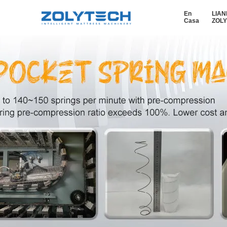
En
LIAN
Casa
ZOL