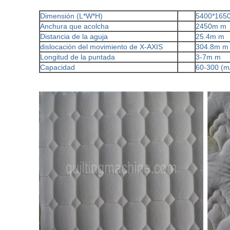
Dimensión (L*W*H)
5400*165
Anchura que acolcha
2450m m
Distancia de la aguja
25.4m m
dislocación del movimiento de X-AXIS
304.8m m
Longitud de la puntada
3-7m m
Capacidad
60-300 (m