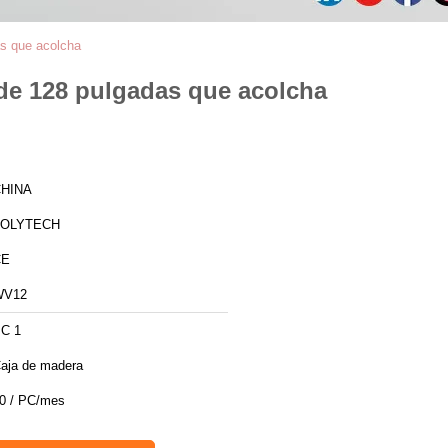
as que acolcha
de 128 pulgadas que acolcha
HINA
ZOLYTECH
CE
WV12
C 1
aja de madera
0 / PC/mes