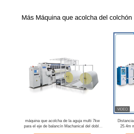
Más Máquina que acolcha del colchón
cidad de la
máquina que acolcha de la aguja multi 7kw
Distanci
lchón de
para el eje de balancín Machanical del doble
25.4m m
96 500-
del colchón 4600kg