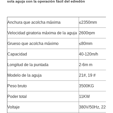
sola aguja con la operación fácil del edredón
Anchura que acolcha máxima
≤2350mm
Velocidad giratoria máxima de la aguja
2600rpm
Grueso que acolcha máximo
≤80mm
Capacidad
40-120m/h
Longitud de la puntada
2-6m m
Modelo de la aguja
21#, 19 #
Peso bruto
3500KG
Poder total
11KW
Voltaje
380V/50Hz, 220V/60