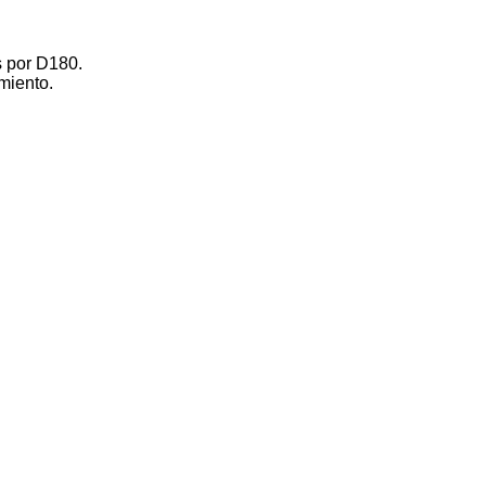
s por D180.
miento.