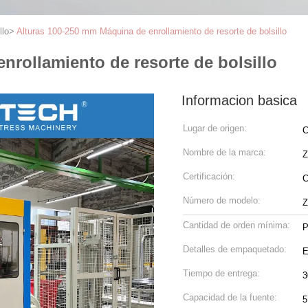
llo
>
Alturas 100-250 mm Máquina de enrollamiento de resorte de bolsillo
nrollamiento de resorte de bolsillo
Informacion basica
Lugar de origen:
C
Nombre de la marca:
Certificación:
Número de modelo:
Z
Cantidad de orden mínima:
P
Detalles de empaquetado:
E
Tiempo de entrega:
3
Capacidad de la fuente: