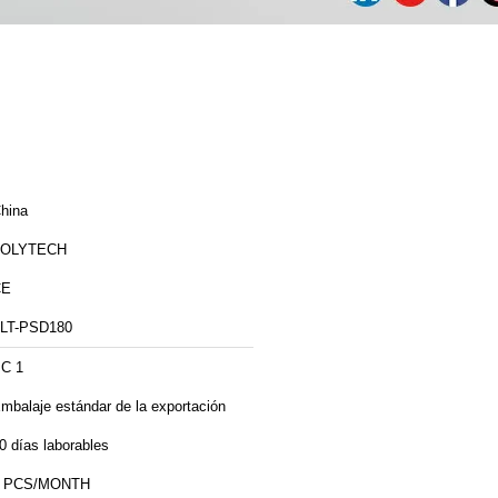
hina
ZOLYTECH
CE
LT-PSD180
C 1
mbalaje estándar de la exportación
0 días laborables
5 PCS/MONTH