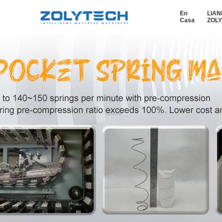
En
LIAN
Casa
ZOL