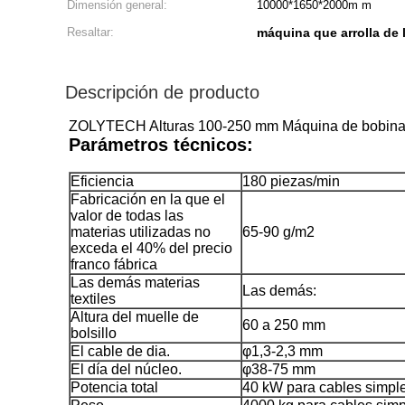
Dimensión general:
10000*1650*2000m m
Resaltar:
máquina que arrolla de 
Descripción de producto
ZOLYTECH Alturas 100-250 mm Máquina de bobinado
Parámetros técnicos:
Eficiencia
180 piezas/min
Fabricación en la que el
valor de todas las
materias utilizadas no
65-90 g/m2
exceda el 40% del precio
franco fábrica
Las demás materias
Las demás:
textiles
Altura del muelle de
60 a 250 mm
bolsillo
El cable de dia.
φ1,3-2,3 mm
El día del núcleo.
φ38-75 mm
Potencia total
40 kW para cables simple