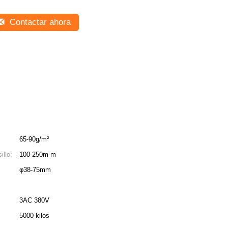
Contactar ahora
65-90g/m²
illo:
100-250m m
φ38-75mm
3AC 380V
5000 kilos