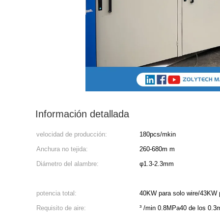
Información detallada
velocidad de producción:
180pcs/mkin
Anchura no tejida:
260-680m m
Diámetro del alambre:
φ1.3-2.3mm
potencia total:
40KW para solo wire/43KW p
Requisito de aire:
³ /min 0.8MPa40 de los 0.3